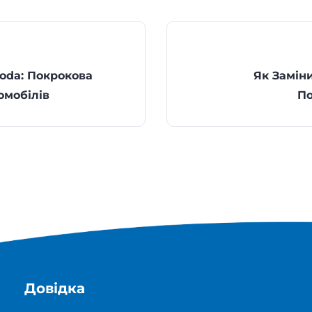
koda: Покрокова
Як Замін
омобілів
По
Довідка