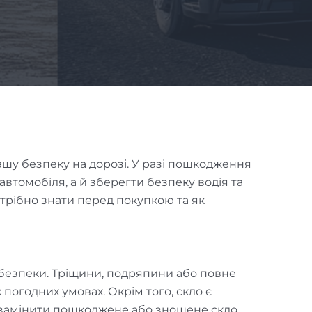
ашу безпеку на дорозі. У разі пошкодження
втомобіля, а й зберегти безпеку водія та
отрібно знати перед покупкою та як
безпеки. Тріщини, подряпини або повне
погодних умовах. Окрім того, скло є
но замінити пошкоджене або зношене скло.