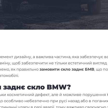
емент дизайну, а важлива частина, яка забезпечує в
міну, щоб забезпечити не тільки естетичний вигляд а
янемо, як правильно
замовити скло заднє БМВ
, що п
томобілі.
и заднє скло BMW?
льки косметичний дефект, але й можливе порушення 
о особливо небезпечно при русі назад або в поганих 
оглинанні удару в разі аварії, тому важливо своєчас