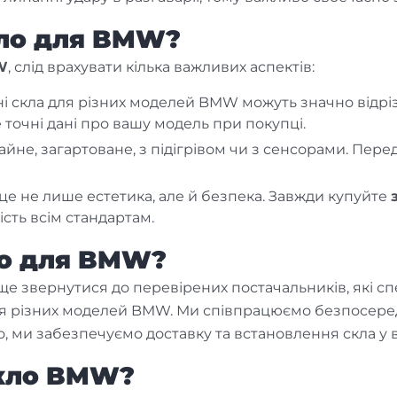
кло для BMW?
W
, слід врахувати кілька важливих аспектів:
дні скла для різних моделей BMW можуть значно відр
 точні дані про вашу модель при покупці.
чайне, загартоване, з підігрівом чи з сенсорами. Пере
— це не лише естетика, але й безпека. Завжди купуйте
ість всім стандартам.
ло для BMW?
ще звернутися до перевірених постачальників, які сп
ля різних моделей BMW. Ми співпрацюємо безпосере
го, ми забезпечуємо доставку та встановлення скла у 
скло BMW?