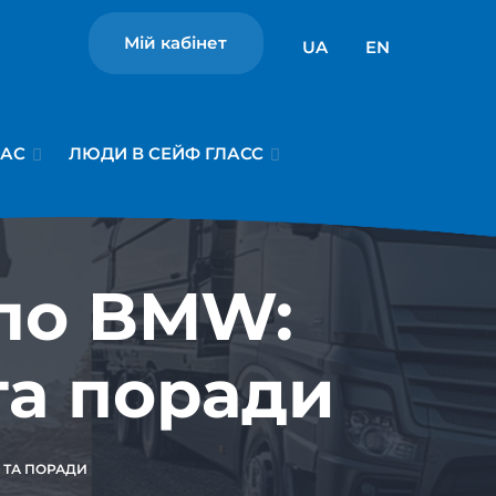
Мій кабінет
UA
EN
НАС
ЛЮДИ В СЕЙФ ГЛАСС
кло BMW:
та поради
 ТА ПОРАДИ