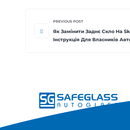
PREVIOUS POST
Як Замінити Заднє Скло На S
Інструкція Для Власників Авт