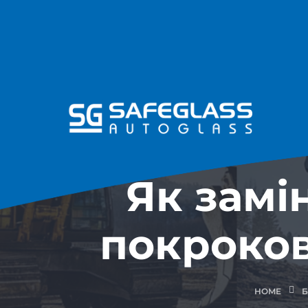
Як замі
покроков
HOME
Б