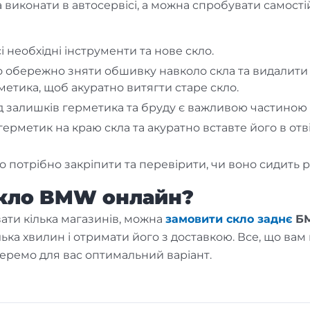
виконати в автосервісі, а можна спробувати самост
сі необхідні інструменти та нове скло.
но обережно зняти обшивку навколо скла та видалит
метика, щоб акуратно витягти старе скло.
д залишків герметика та бруду є важливою частиною 
 герметик на краю скла та акуратно вставте його в от
о потрібно закріпити та перевірити, чи воно сидить р
скло BMW онлайн?
вати кілька магазинів, можна
замовити скло заднє
Б
лька хвилин і отримати його з доставкою. Все, що ва
ідберемо для вас оптимальний варіант.