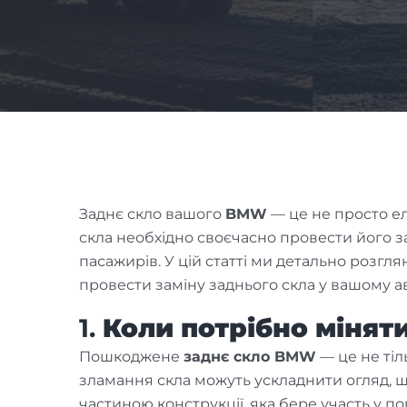
Заднє скло вашого
BMW
— це не просто ел
скла необхідно своєчасно провести його за
пасажирів. У цій статті ми детально розгл
провести заміну заднього скла у вашому ав
1.
Коли потрібно мінят
Пошкоджене
заднє скло BMW
— це не ті
зламання скла можуть ускладнити огляд, щ
частиною конструкції, яка бере участь у п