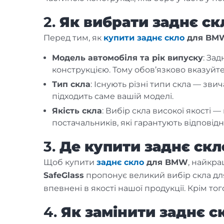
2.
Як вибрати заднє с
Перед тим, як
купити заднє скло
для BM
Модель автомобіля та рік випуску
: За
конструкцією. Тому обов’язково вказуйте
Тип скла
: Існують різні типи скла — зви
підходить саме вашій моделі.
Якість скла
: Вибір скла високої якості 
постачальників, які гарантують відповідн
3.
Де купити заднє ск
Щоб купити
заднє скло
для BMW
, найкра
SafeGlass
пропонує великий вибір скла д
впевнені в якості нашої продукції. Крім то
4.
Як замінити заднє 