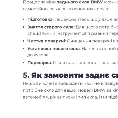
Процес заміни
заднього скла BMW
можна 
самостійно, ось кілька основних кроків:
Підготовка
: Переконайтесь, що у вас є в
Зняття старого скла
: Для цього потріб
спеціальний інструмент для різання гер
Чистка поверхні
: Очищення поверхні ві
Установка нового скла
: Нанесіть новий
до кузова.
Перевірка
: Після встановлення нове скл
5.
Як замовити заднє 
Якщо ви хочете заощадити час і не відвіду
потрібне скло для вашої моделі BMW за кі
автомобіля, рік випуску і тип скла, і ми п